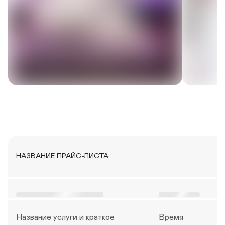
НАЗВАНИЕ ПРАЙС-ЛИСТА
Н
В
А
Р
З
Е
Название услуги и краткое 
Время 
В
М