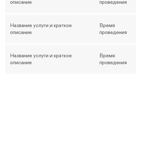
А
Я
описание
проведения
Н
И
Е 
У
Название услуги и краткое 
Время 
С
Л
описание
проведения
У
Г
И
Название услуги и краткое 
Время 
описание
проведения