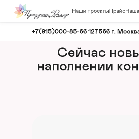
Наши проекты
Прайс
Наша
Оформление
+7(915)000-85-66 127566 г. Москва
и
декорирование
Сейчас новый
мероприятий
наполнении кон