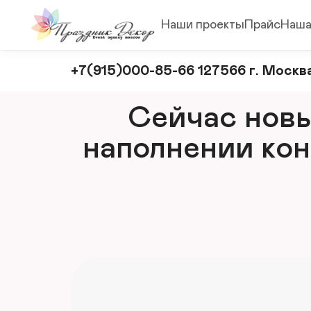
Наши проекты
Прайс
Наша
Оформление
+7(915)000-85-66 127566 г. Москва
и
декорирование
Сейчас новый
мероприятий
наполнении кон