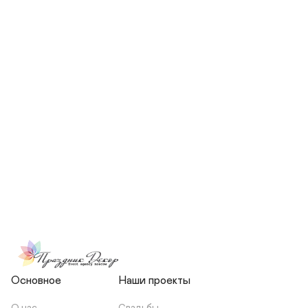
СКОЛЬКО ЧЕЛОВЕК БУДЕТ 
УЧАСТВОВАТЬ В ПОДГОТОВКЕ 
МОЕЙ СВАДЬБЫ?
НЕСЕТЕ ЛИ ВЫ 
ОТВЕТСТВЕННОСТЬ ЗА 
ПОДРЯДЧИКОВ, ИЛИ Я 
ЗАКЛЮЧАЮ С НИМИ 
ОТДЕЛЬНЫЙ ДОГОВОР?
Основное
Наши проекты