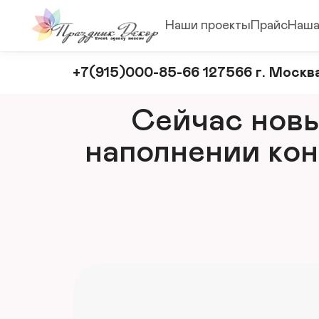
Наши проекты
Прайс
Наша
Оформление
+7(915)000-85-66 127566 г. Москва
и
декорирование
Сейчас новый
мероприятий
наполнении кон