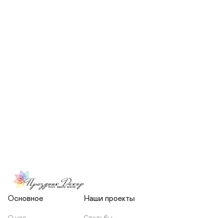
СКОЛЬКО ЧЕЛОВЕК БУДЕТ 
УЧАСТВОВАТЬ В ПОДГОТОВКЕ 
МОЕЙ СВАДЬБЫ?
НЕСЕТЕ ЛИ ВЫ 
ОТВЕТСТВЕННОСТЬ ЗА 
ПОДРЯДЧИКОВ, ИЛИ Я 
ЗАКЛЮЧАЮ С НИМИ 
ОТДЕЛЬНЫЙ ДОГОВОР?
Основное
Наши проекты