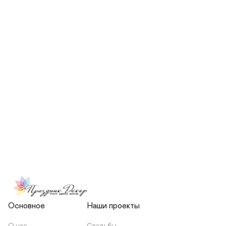
СКОЛЬКО ЧЕЛОВЕК БУДЕТ 
УЧАСТВОВАТЬ В ПОДГОТОВКЕ 
МОЕЙ СВАДЬБЫ?
НЕСЕТЕ ЛИ ВЫ 
ОТВЕТСТВЕННОСТЬ ЗА 
ПОДРЯДЧИКОВ, ИЛИ Я 
ЗАКЛЮЧАЮ С НИМИ 
ОТДЕЛЬНЫЙ ДОГОВОР?
Основное
Наши проекты