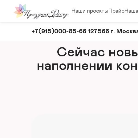
Наши проекты
Прайс
Наша
Оформление
+7(915)000-85-66 127566 г. Москва
и
декорирование
Сейчас новый
мероприятий
наполнении кон