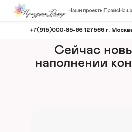
Наши проекты
Прайс
Наша
Оформление
+7(915)000-85-66 127566 г. Москва
и
декорирование
Сейчас новый
мероприятий
наполнении кон