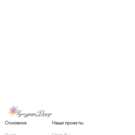
СКОЛЬКО ЧЕЛОВЕК БУДЕТ 
УЧАСТВОВАТЬ В ПОДГОТОВКЕ 
МОЕЙ СВАДЬБЫ?
НЕСЕТЕ ЛИ ВЫ 
ОТВЕТСТВЕННОСТЬ ЗА 
ПОДРЯДЧИКОВ, ИЛИ Я 
ЗАКЛЮЧАЮ С НИМИ 
ОТДЕЛЬНЫЙ ДОГОВОР?
Основное
Наши проекты