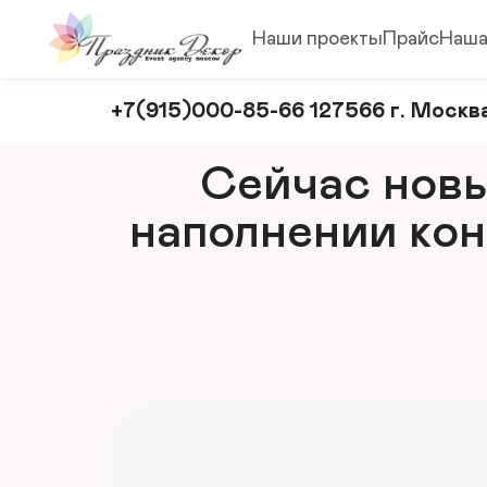
Наши проекты
Прайс
Наша
Оформление
+7(915)000-85-66 127566 г. Москва
и
декорирование
Сейчас новый
мероприятий
наполнении кон