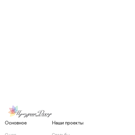
СКОЛЬКО ЧЕЛОВЕК БУДЕТ 
УЧАСТВОВАТЬ В ПОДГОТОВКЕ 
МОЕЙ СВАДЬБЫ?
НЕСЕТЕ ЛИ ВЫ 
ОТВЕТСТВЕННОСТЬ ЗА 
ПОДРЯДЧИКОВ, ИЛИ Я 
ЗАКЛЮЧАЮ С НИМИ 
ОТДЕЛЬНЫЙ ДОГОВОР?
Основное
Наши проекты