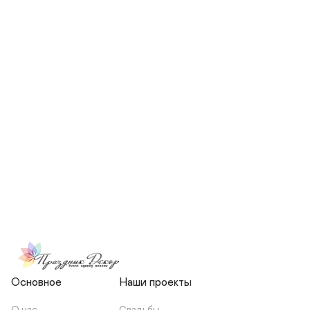
СКОЛЬКО ЧЕЛОВЕК БУДЕТ 
УЧАСТВОВАТЬ В ПОДГОТОВКЕ 
МОЕЙ СВАДЬБЫ?
НЕСЕТЕ ЛИ ВЫ 
ОТВЕТСТВЕННОСТЬ ЗА 
ПОДРЯДЧИКОВ, ИЛИ Я 
ЗАКЛЮЧАЮ С НИМИ 
ОТДЕЛЬНЫЙ ДОГОВОР?
Основное
Наши проекты