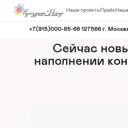
Наши проекты
Прайс
Наша
Оформление
+7(915)000-85-66 127566 г. Москва
и
декорирование
Сейчас новый
мероприятий
наполнении кон