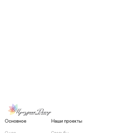
СКОЛЬКО ЧЕЛОВЕК БУДЕТ 
УЧАСТВОВАТЬ В ПОДГОТОВКЕ 
МОЕЙ СВАДЬБЫ?
НЕСЕТЕ ЛИ ВЫ 
ОТВЕТСТВЕННОСТЬ ЗА 
ПОДРЯДЧИКОВ, ИЛИ Я 
ЗАКЛЮЧАЮ С НИМИ 
ОТДЕЛЬНЫЙ ДОГОВОР?
Основное
Наши проекты