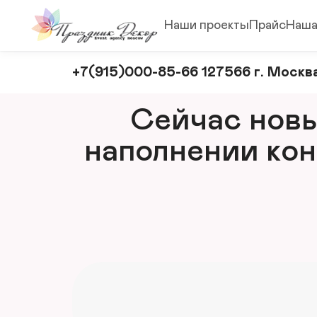
Наши проекты
Прайс
Наша
Оформление
+7(915)000-85-66 127566 г. Москва
и
декорирование
Сейчас новый
мероприятий
наполнении кон