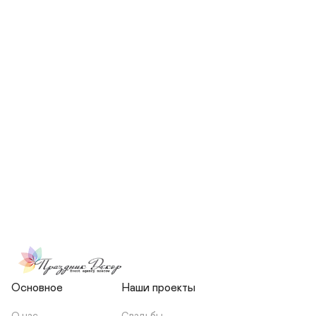
СКОЛЬКО ЧЕЛОВЕК БУДЕТ 
УЧАСТВОВАТЬ В ПОДГОТОВКЕ 
МОЕЙ СВАДЬБЫ?
НЕСЕТЕ ЛИ ВЫ 
ОТВЕТСТВЕННОСТЬ ЗА 
ПОДРЯДЧИКОВ, ИЛИ Я 
ЗАКЛЮЧАЮ С НИМИ 
ОТДЕЛЬНЫЙ ДОГОВОР?
Основное
Наши проекты