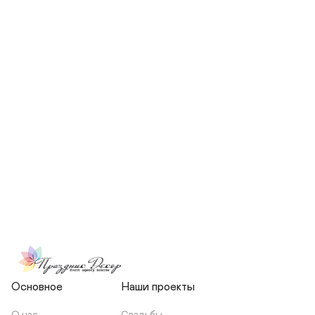
СКОЛЬКО ЧЕЛОВЕК БУДЕТ 
УЧАСТВОВАТЬ В ПОДГОТОВКЕ 
МОЕЙ СВАДЬБЫ?
НЕСЕТЕ ЛИ ВЫ 
ОТВЕТСТВЕННОСТЬ ЗА 
ПОДРЯДЧИКОВ, ИЛИ Я 
ЗАКЛЮЧАЮ С НИМИ 
ОТДЕЛЬНЫЙ ДОГОВОР?
Основное
Наши проекты