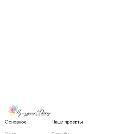
СКОЛЬКО ЧЕЛОВЕК БУДЕТ 
УЧАСТВОВАТЬ В ПОДГОТОВКЕ 
МОЕЙ СВАДЬБЫ?
НЕСЕТЕ ЛИ ВЫ 
ОТВЕТСТВЕННОСТЬ ЗА 
ПОДРЯДЧИКОВ, ИЛИ Я 
ЗАКЛЮЧАЮ С НИМИ 
ОТДЕЛЬНЫЙ ДОГОВОР?
Основное
Наши проекты