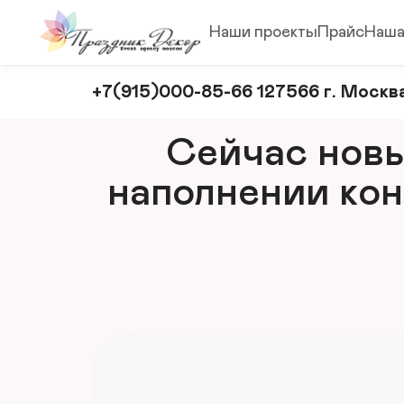
Наши проекты
Прайс
Наша
Оформление
+7(915)000-85-66 127566 г. Москва
и
декорирование
Сейчас новый
мероприятий
наполнении кон