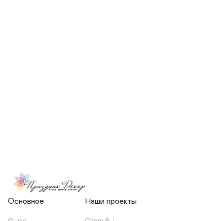
СКОЛЬКО ЧЕЛОВЕК БУДЕТ 
УЧАСТВОВАТЬ В ПОДГОТОВКЕ 
МОЕЙ СВАДЬБЫ?
НЕСЕТЕ ЛИ ВЫ 
ОТВЕТСТВЕННОСТЬ ЗА 
ПОДРЯДЧИКОВ, ИЛИ Я 
ЗАКЛЮЧАЮ С НИМИ 
ОТДЕЛЬНЫЙ ДОГОВОР?
Основное
Наши проекты