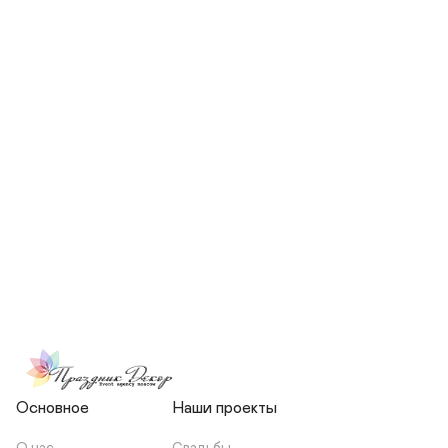
СКОЛЬКО ЧЕЛОВЕК БУДЕТ 
УЧАСТВОВАТЬ В ПОДГОТОВКЕ 
МОЕЙ СВАДЬБЫ?
НЕСЕТЕ ЛИ ВЫ 
ОТВЕТСТВЕННОСТЬ ЗА 
ПОДРЯДЧИКОВ, ИЛИ Я 
ЗАКЛЮЧАЮ С НИМИ 
ОТДЕЛЬНЫЙ ДОГОВОР?
Основное
Наши проекты