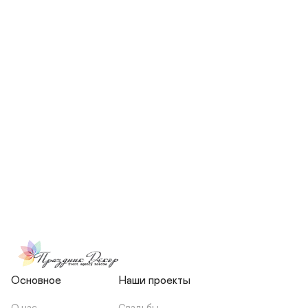
СКОЛЬКО ЧЕЛОВЕК БУДЕТ 
УЧАСТВОВАТЬ В ПОДГОТОВКЕ 
МОЕЙ СВАДЬБЫ?
НЕСЕТЕ ЛИ ВЫ 
ОТВЕТСТВЕННОСТЬ ЗА 
ПОДРЯДЧИКОВ, ИЛИ Я 
ЗАКЛЮЧАЮ С НИМИ 
ОТДЕЛЬНЫЙ ДОГОВОР?
Основное
Наши проекты