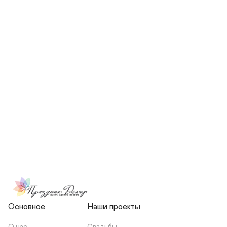
СКОЛЬКО ЧЕЛОВЕК БУДЕТ 
УЧАСТВОВАТЬ В ПОДГОТОВКЕ 
МОЕЙ СВАДЬБЫ?
НЕСЕТЕ ЛИ ВЫ 
ОТВЕТСТВЕННОСТЬ ЗА 
ПОДРЯДЧИКОВ, ИЛИ Я 
ЗАКЛЮЧАЮ С НИМИ 
ОТДЕЛЬНЫЙ ДОГОВОР?
Основное
Наши проекты