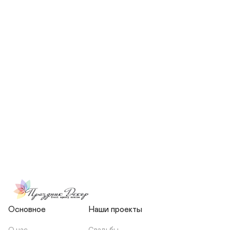
СКОЛЬКО ЧЕЛОВЕК БУДЕТ 
УЧАСТВОВАТЬ В ПОДГОТОВКЕ 
МОЕЙ СВАДЬБЫ?
НЕСЕТЕ ЛИ ВЫ 
ОТВЕТСТВЕННОСТЬ ЗА 
ПОДРЯДЧИКОВ, ИЛИ Я 
ЗАКЛЮЧАЮ С НИМИ 
ОТДЕЛЬНЫЙ ДОГОВОР?
Основное
Наши проекты