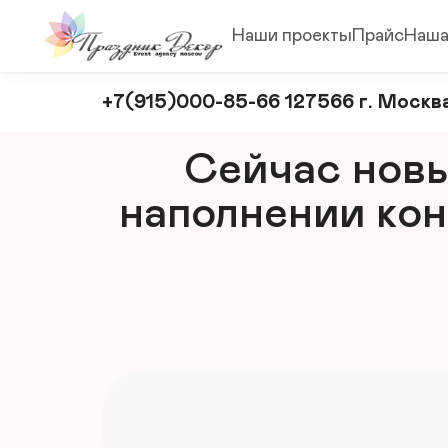
Наши проекты
Прайс
Наша
Оформление
+7(915)000-85-66 127566 г. Москва
и
декорирование
Сейчас новый
мероприятий
наполнении кон