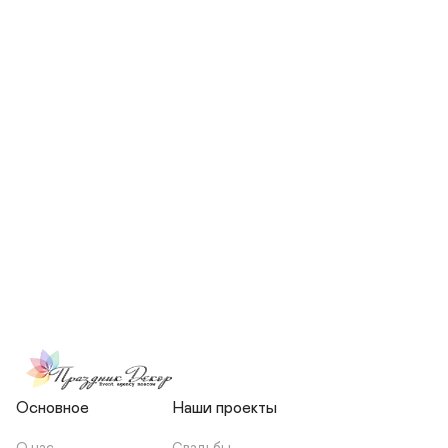
СКОЛЬКО ЧЕЛОВЕК БУДЕТ 
УЧАСТВОВАТЬ В ПОДГОТОВКЕ 
МОЕЙ СВАДЬБЫ?
НЕСЕТЕ ЛИ ВЫ 
ОТВЕТСТВЕННОСТЬ ЗА 
ПОДРЯДЧИКОВ, ИЛИ Я 
ЗАКЛЮЧАЮ С НИМИ 
ОТДЕЛЬНЫЙ ДОГОВОР?
Основное
Наши проекты