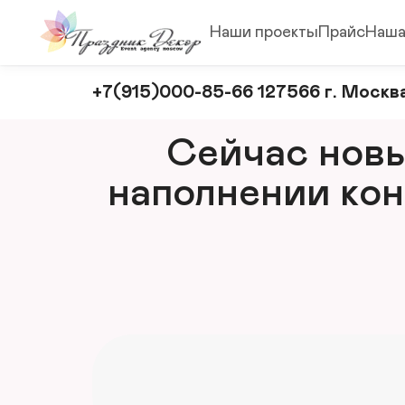
Наши проекты
Прайс
Наша
Оформление
+7(915)000-85-66 127566 г. Москва
и
декорирование
Сейчас новый
мероприятий
наполнении кон