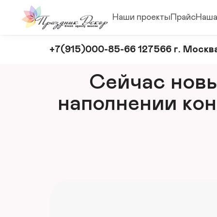
Наши проекты
Прайс
Наша
Оформление
+7(915)000-85-66 127566 г. Москва
и
декорирование
Сейчас новый
мероприятий
наполнении кон