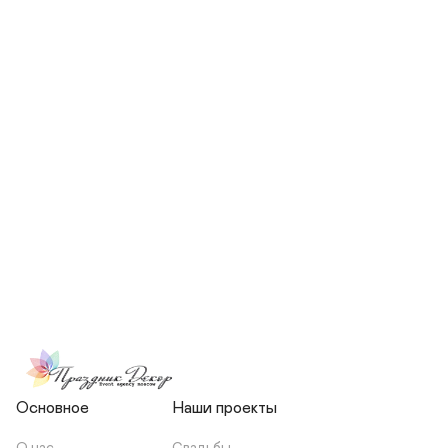
СКОЛЬКО ЧЕЛОВЕК БУДЕТ 
УЧАСТВОВАТЬ В ПОДГОТОВКЕ 
МОЕЙ СВАДЬБЫ?
НЕСЕТЕ ЛИ ВЫ 
ОТВЕТСТВЕННОСТЬ ЗА 
ПОДРЯДЧИКОВ, ИЛИ Я 
ЗАКЛЮЧАЮ С НИМИ 
ОТДЕЛЬНЫЙ ДОГОВОР?
Основное
Наши проекты