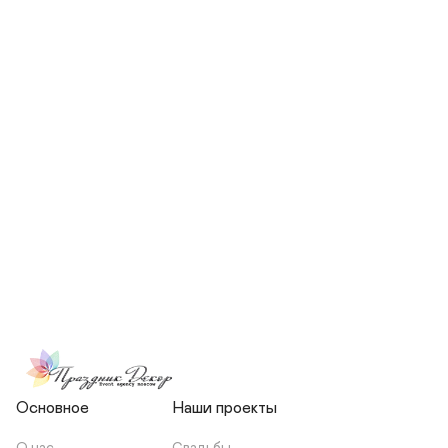
СКОЛЬКО ЧЕЛОВЕК БУДЕТ 
УЧАСТВОВАТЬ В ПОДГОТОВКЕ 
МОЕЙ СВАДЬБЫ?
НЕСЕТЕ ЛИ ВЫ 
ОТВЕТСТВЕННОСТЬ ЗА 
ПОДРЯДЧИКОВ, ИЛИ Я 
ЗАКЛЮЧАЮ С НИМИ 
ОТДЕЛЬНЫЙ ДОГОВОР?
Основное
Наши проекты