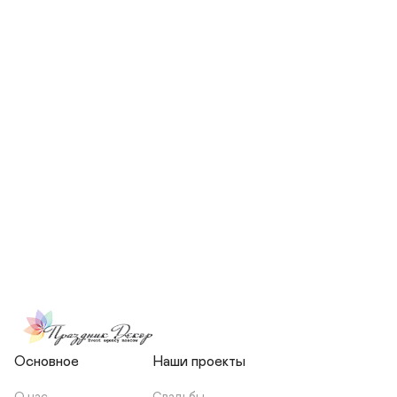
СКОЛЬКО ЧЕЛОВЕК БУДЕТ 
УЧАСТВОВАТЬ В ПОДГОТОВКЕ 
МОЕЙ СВАДЬБЫ?
НЕСЕТЕ ЛИ ВЫ 
ОТВЕТСТВЕННОСТЬ ЗА 
ПОДРЯДЧИКОВ, ИЛИ Я 
ЗАКЛЮЧАЮ С НИМИ 
ОТДЕЛЬНЫЙ ДОГОВОР?
Основное
Наши проекты