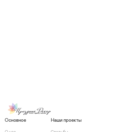
СКОЛЬКО ЧЕЛОВЕК БУДЕТ 
УЧАСТВОВАТЬ В ПОДГОТОВКЕ 
МОЕЙ СВАДЬБЫ?
НЕСЕТЕ ЛИ ВЫ 
ОТВЕТСТВЕННОСТЬ ЗА 
ПОДРЯДЧИКОВ, ИЛИ Я 
ЗАКЛЮЧАЮ С НИМИ 
ОТДЕЛЬНЫЙ ДОГОВОР?
Основное
Наши проекты