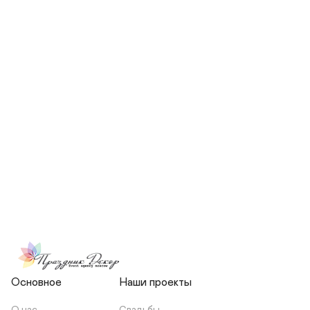
СКОЛЬКО ЧЕЛОВЕК БУДЕТ 
УЧАСТВОВАТЬ В ПОДГОТОВКЕ 
МОЕЙ СВАДЬБЫ?
НЕСЕТЕ ЛИ ВЫ 
ОТВЕТСТВЕННОСТЬ ЗА 
ПОДРЯДЧИКОВ, ИЛИ Я 
ЗАКЛЮЧАЮ С НИМИ 
ОТДЕЛЬНЫЙ ДОГОВОР?
Основное
Наши проекты