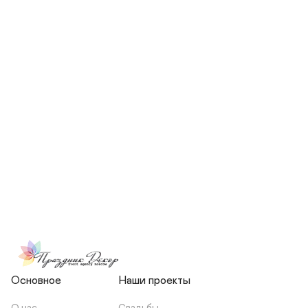
СКОЛЬКО ЧЕЛОВЕК БУДЕТ 
УЧАСТВОВАТЬ В ПОДГОТОВКЕ 
МОЕЙ СВАДЬБЫ?
НЕСЕТЕ ЛИ ВЫ 
ОТВЕТСТВЕННОСТЬ ЗА 
ПОДРЯДЧИКОВ, ИЛИ Я 
ЗАКЛЮЧАЮ С НИМИ 
ОТДЕЛЬНЫЙ ДОГОВОР?
Основное
Наши проекты