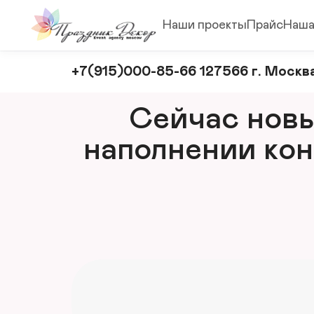
Наши проекты
Прайс
Наша
Оформление
+7(915)000-85-66 127566 г. Москва
и
декорирование
Сейчас новый
мероприятий
наполнении кон