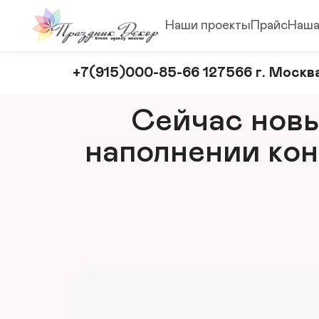
Наши проекты
Прайс
Наша
Оформление
+7(915)000-85-66 127566 г. Москва
и
декорирование
Сейчас новый
мероприятий
наполнении кон