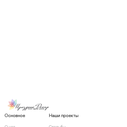
СКОЛЬКО ЧЕЛОВЕК БУДЕТ 
УЧАСТВОВАТЬ В ПОДГОТОВКЕ 
МОЕЙ СВАДЬБЫ?
НЕСЕТЕ ЛИ ВЫ 
ОТВЕТСТВЕННОСТЬ ЗА 
ПОДРЯДЧИКОВ, ИЛИ Я 
ЗАКЛЮЧАЮ С НИМИ 
ОТДЕЛЬНЫЙ ДОГОВОР?
Основное
Наши проекты