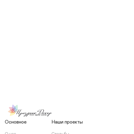
СКОЛЬКО ЧЕЛОВЕК БУДЕТ 
УЧАСТВОВАТЬ В ПОДГОТОВКЕ 
МОЕЙ СВАДЬБЫ?
НЕСЕТЕ ЛИ ВЫ 
ОТВЕТСТВЕННОСТЬ ЗА 
ПОДРЯДЧИКОВ, ИЛИ Я 
ЗАКЛЮЧАЮ С НИМИ 
ОТДЕЛЬНЫЙ ДОГОВОР?
Основное
Наши проекты