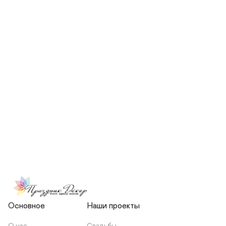
СКОЛЬКО ЧЕЛОВЕК БУДЕТ 
УЧАСТВОВАТЬ В ПОДГОТОВКЕ 
МОЕЙ СВАДЬБЫ?
НЕСЕТЕ ЛИ ВЫ 
ОТВЕТСТВЕННОСТЬ ЗА 
ПОДРЯДЧИКОВ, ИЛИ Я 
ЗАКЛЮЧАЮ С НИМИ 
ОТДЕЛЬНЫЙ ДОГОВОР?
Основное
Наши проекты