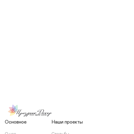
СКОЛЬКО ЧЕЛОВЕК БУДЕТ 
УЧАСТВОВАТЬ В ПОДГОТОВКЕ 
МОЕЙ СВАДЬБЫ?
НЕСЕТЕ ЛИ ВЫ 
ОТВЕТСТВЕННОСТЬ ЗА 
ПОДРЯДЧИКОВ, ИЛИ Я 
ЗАКЛЮЧАЮ С НИМИ 
ОТДЕЛЬНЫЙ ДОГОВОР?
Основное
Наши проекты