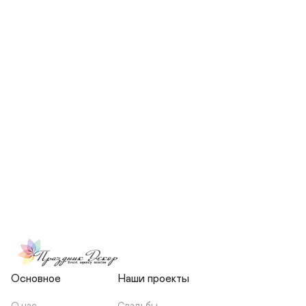
СКОЛЬКО ЧЕЛОВЕК БУДЕТ 
УЧАСТВОВАТЬ В ПОДГОТОВКЕ 
МОЕЙ СВАДЬБЫ?
НЕСЕТЕ ЛИ ВЫ 
ОТВЕТСТВЕННОСТЬ ЗА 
ПОДРЯДЧИКОВ, ИЛИ Я 
ЗАКЛЮЧАЮ С НИМИ 
ОТДЕЛЬНЫЙ ДОГОВОР?
Основное
Наши проекты