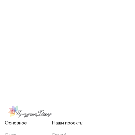
СКОЛЬКО ЧЕЛОВЕК БУДЕТ 
УЧАСТВОВАТЬ В ПОДГОТОВКЕ 
МОЕЙ СВАДЬБЫ?
НЕСЕТЕ ЛИ ВЫ 
ОТВЕТСТВЕННОСТЬ ЗА 
ПОДРЯДЧИКОВ, ИЛИ Я 
ЗАКЛЮЧАЮ С НИМИ 
ОТДЕЛЬНЫЙ ДОГОВОР?
Основное
Наши проекты