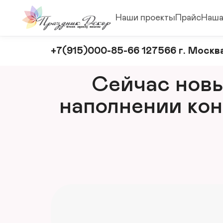
Наши проекты
Прайс
Наша
Оформление
+7(915)000-85-66 127566 г. Москва
и
декорирование
Сейчас новый
мероприятий
наполнении кон