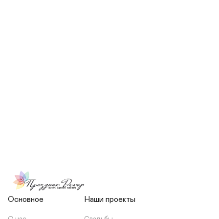
СКОЛЬКО ЧЕЛОВЕК БУДЕТ 
УЧАСТВОВАТЬ В ПОДГОТОВКЕ 
МОЕЙ СВАДЬБЫ?
НЕСЕТЕ ЛИ ВЫ 
ОТВЕТСТВЕННОСТЬ ЗА 
ПОДРЯДЧИКОВ, ИЛИ Я 
ЗАКЛЮЧАЮ С НИМИ 
ОТДЕЛЬНЫЙ ДОГОВОР?
Основное
Наши проекты