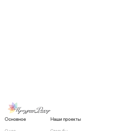
СКОЛЬКО ЧЕЛОВЕК БУДЕТ 
УЧАСТВОВАТЬ В ПОДГОТОВКЕ 
МОЕЙ СВАДЬБЫ?
НЕСЕТЕ ЛИ ВЫ 
ОТВЕТСТВЕННОСТЬ ЗА 
ПОДРЯДЧИКОВ, ИЛИ Я 
ЗАКЛЮЧАЮ С НИМИ 
ОТДЕЛЬНЫЙ ДОГОВОР?
Основное
Наши проекты