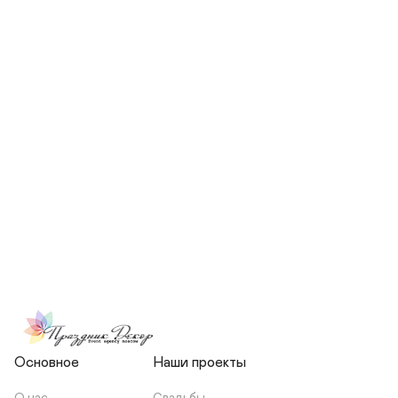
СКОЛЬКО ЧЕЛОВЕК БУДЕТ 
УЧАСТВОВАТЬ В ПОДГОТОВКЕ 
МОЕЙ СВАДЬБЫ?
НЕСЕТЕ ЛИ ВЫ 
ОТВЕТСТВЕННОСТЬ ЗА 
ПОДРЯДЧИКОВ, ИЛИ Я 
ЗАКЛЮЧАЮ С НИМИ 
ОТДЕЛЬНЫЙ ДОГОВОР?
Основное
Наши проекты