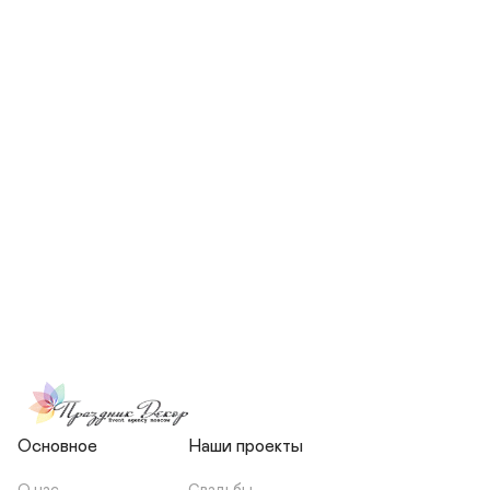
СКОЛЬКО ЧЕЛОВЕК БУДЕТ 
УЧАСТВОВАТЬ В ПОДГОТОВКЕ 
МОЕЙ СВАДЬБЫ?
НЕСЕТЕ ЛИ ВЫ 
ОТВЕТСТВЕННОСТЬ ЗА 
ПОДРЯДЧИКОВ, ИЛИ Я 
ЗАКЛЮЧАЮ С НИМИ 
ОТДЕЛЬНЫЙ ДОГОВОР?
Основное
Наши проекты