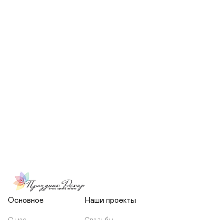
СКОЛЬКО ЧЕЛОВЕК БУДЕТ 
УЧАСТВОВАТЬ В ПОДГОТОВКЕ 
МОЕЙ СВАДЬБЫ?
НЕСЕТЕ ЛИ ВЫ 
ОТВЕТСТВЕННОСТЬ ЗА 
ПОДРЯДЧИКОВ, ИЛИ Я 
ЗАКЛЮЧАЮ С НИМИ 
ОТДЕЛЬНЫЙ ДОГОВОР?
Основное
Наши проекты