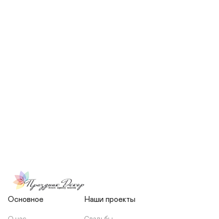
СКОЛЬКО ЧЕЛОВЕК БУДЕТ 
УЧАСТВОВАТЬ В ПОДГОТОВКЕ 
МОЕЙ СВАДЬБЫ?
НЕСЕТЕ ЛИ ВЫ 
ОТВЕТСТВЕННОСТЬ ЗА 
ПОДРЯДЧИКОВ, ИЛИ Я 
ЗАКЛЮЧАЮ С НИМИ 
ОТДЕЛЬНЫЙ ДОГОВОР?
Основное
Наши проекты